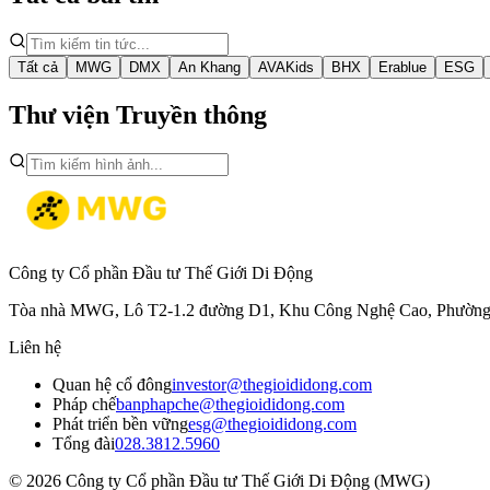
Tất cả
MWG
DMX
An Khang
AVAKids
BHX
Erablue
ESG
Thư viện Truyền thông
Công ty Cổ phần Đầu tư Thế Giới Di Động
Tòa nhà MWG, Lô T2-1.2 đường D1, Khu Công Nghệ Cao, Phườn
Liên hệ
Quan hệ cổ đông
investor@thegioididong.com
Pháp chế
banphapche@thegioididong.com
Phát triển bền vững
esg@thegioididong.com
Tổng đài
028.3812.5960
© 2026 Công ty Cổ phần Đầu tư Thế Giới Di Động (MWG)