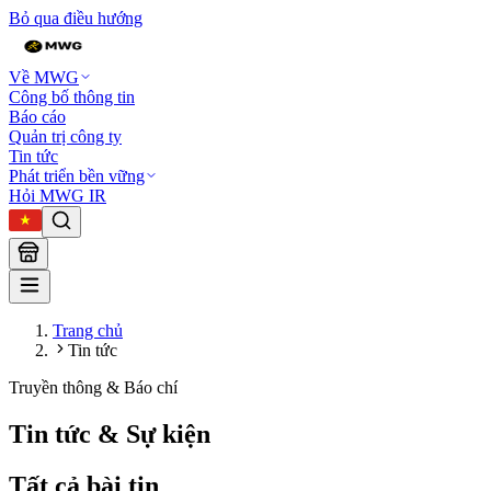
Bỏ qua điều hướng
Về MWG
Công bố thông tin
Báo cáo
Quản trị công ty
Tin tức
Phát triển bền vững
Hỏi MWG IR
Trang chủ
Tin tức
Truyền thông & Báo chí
Tin tức & Sự kiện
Tất cả bài tin